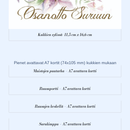
Kukkien sylissä- 11,5 cm x 16,6 cm
Pienet avattavat A7 kortit (74x105 mm) kukkien mukaan
Muistojen puutarha – A7 avattava kortti
Ruusuportti – A7 avattava kortti
Ruusujen keskellä – A7 avattava kortti
Surukimppu – A7 avattava kortti