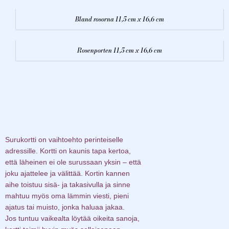
Bland rosorna 11,5 cm x 16,6 cm
Rosenporten 11,5 cm x 16,6 cm
Surukortti on vaihtoehto perinteiselle
adressille. Kortti on kaunis tapa kertoa,
että läheinen ei ole surussaan yksin – että
joku ajattelee ja välittää. Kortin kannen
aihe toistuu sisä- ja takasivulla ja sinne
mahtuu myös oma lämmin viesti, pieni
ajatus tai muisto, jonka haluaa jakaa.
Jos tuntuu vaikealta löytää oikeita sanoja,