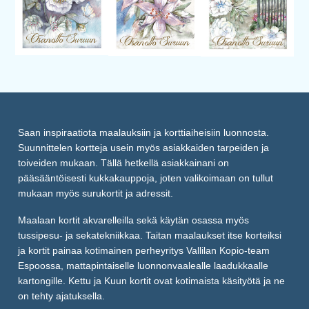
Saan inspiraatiota maalauksiin ja korttiaiheisiin luonnosta.
Suunnittelen kortteja usein myös asiakkaiden tarpeiden ja
toiveiden mukaan. Tällä hetkellä asiakkainani on
pääsääntöisesti kukkakauppoja, joten valikoimaan on tullut
mukaan myös surukortit ja adressit.
Maalaan kortit akvarelleilla sekä käytän osassa myös
tussipesu- ja sekatekniikkaa. Taitan maalaukset itse korteiksi
ja kortit painaa kotimainen perheyritys Vallilan Kopio-team
Espoossa, mattapintaiselle luonnonvaalealle laadukkaalle
kartongille. Kettu ja Kuun kortit ovat kotimaista käsityötä ja ne
on tehty ajatuksella.