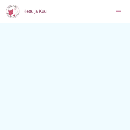
Siirry
sisältöön
Kettu ja Kuu